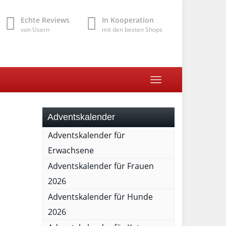
Echte Reviews
In Kooperation
von Usern
mit den besten Shops
Toggle
navigation
Adventskalender
Adventskalender für
Erwachsene
Adventskalender für Frauen
2026
Adventskalender für Hunde
2026