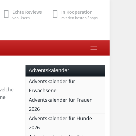
Echte Reviews
In Kooperation
von Usern
mit den besten Shops
Toggle
navigation
Adventskalender
Adventskalender für
welche
Erwachsene
ane
Adventskalender für Frauen
2026
Adventskalender für Hunde
2026