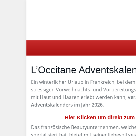
Skip
to
main
content
L’Occitane Adventskale
Ein winterlicher Urlaub in Frankreich, bei de
stressigen Vorweihnachts- und Vorbereitungsze
mit Haut und Haaren erlebt werden kann,
ver
Adventskalenders im Jahr 2026
.
Hier Klicken um direkt zu
Das französische Beautyunternehmen, welches
spezialisiert hat, bietet mit seiner liebevoll 