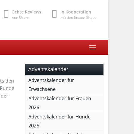
Echte Reviews
In Kooperation
von Usern
mit den besten Shops
Toggle
navigation
Adventskalender
Adventskalender für
its den
e Runde
Erwachsene
nder
Adventskalender für Frauen
2026
Adventskalender für Hunde
2026