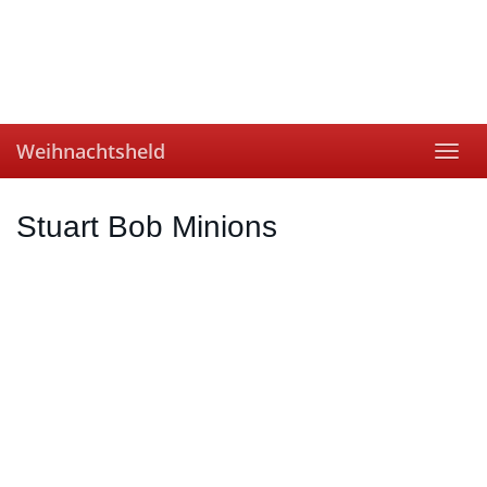
Skip
to
main
content
Weihnachtsheld
Toggl
navig
Stuart Bob Minions