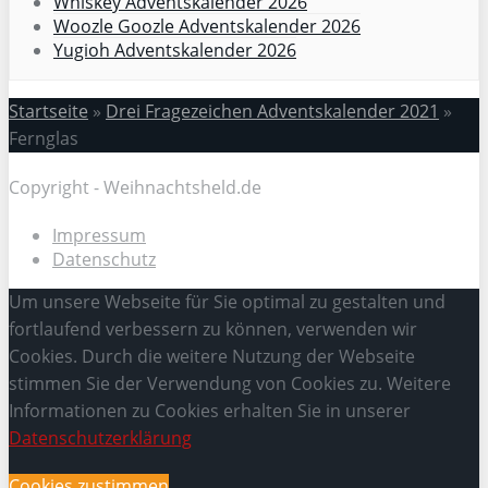
Whiskey Adventskalender 2026
Woozle Goozle Adventskalender 2026
Yugioh Adventskalender 2026
Startseite
»
Drei Fragezeichen Adventskalender 2021
»
Fernglas
Copyright - Weihnachtsheld.de
Impressum
Datenschutz
Um unsere Webseite für Sie optimal zu gestalten und
fortlaufend verbessern zu können, verwenden wir
Cookies. Durch die weitere Nutzung der Webseite
stimmen Sie der Verwendung von Cookies zu. Weitere
Informationen zu Cookies erhalten Sie in unserer
Datenschutzerklärung
Cookies zustimmen