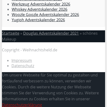
Werkzeug Adventskalender 2026
Whiskey Adventskalender 2026
Woozle Goozle Adventskalender 2026
Yugioh Adventskalender 2026
Startseite
»
Douglas Adventskalender 2021
»
schönes
Makeup
Copyright - Weihnachtsheld.de
Impressum
Datenschutz
Um unsere Webseite für Sie optimal zu gestalten und
fortlaufend verbessern zu können, verwenden wir
Cookies. Durch die weitere Nutzung der Webseite
stimmen Sie der Verwendung von Cookies zu. Weitere
Informationen zu Cookies erhalten Sie in unserer
Datenschutzerklärung