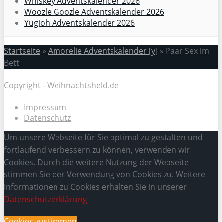
Whiskey Adventskalender 2026
Woozle Goozle Adventskalender 2026
Yugioh Adventskalender 2026
Startseite
»
Amorelie Adventskalender [y]
»
Paar Sex im
Bett
Copyright - Weihnachtsheld.de
Impressum
Datenschutz
Um unsere Webseite für Sie optimal zu gestalten und
fortlaufend verbessern zu können, verwenden wir
Cookies. Durch die weitere Nutzung der Webseite
stimmen Sie der Verwendung von Cookies zu. Weitere
Informationen zu Cookies erhalten Sie in unserer
Datenschutzerklärung
Cookies zustimmen