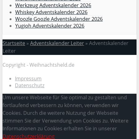
Werkzeug Adventskalender 2026
Whiskey Adventskalender 2026
Woozle Goozle Adventskalender 2026
Yugioh Adventskalender 2026
Startseite
»
Adventskalender Leiter
»
Adventskalender
Leiter
Copyright - Weihnachtsheld.de
Impressum
Datenschutz
Um unsere Webseite für Sie optimal zu gestalten und
fortlaufend verbessern zu können, verwenden wir
Cookies. Durch die weitere Nutzung der Webseite
stimmen Sie der Verwendung von Cookies zu. Weitere
Informationen zu Cookies erhalten Sie in unserer
Datenschutzerklärung