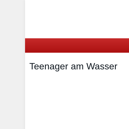
Skip
to
main
content
Teenager am Wasser