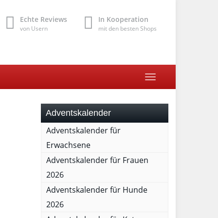
Echte Reviews
In Kooperation
von Usern
mit den besten Shops
Toggle
navigation
Adventskalender
Adventskalender für
Erwachsene
Adventskalender für Frauen
2026
Adventskalender für Hunde
2026