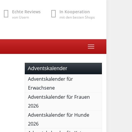
Echte Reviews
In Kooperation
von Usern
mit den besten Shops
Toggle
navigation
Adventskalender
Adventskalender für
Erwachsene
Adventskalender für Frauen
2026
Adventskalender für Hunde
2026